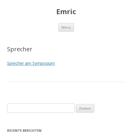
Emric
Spring
Menu
naar
de
inhoud
Sprecher
Sprecher am Symposium
Z
o
e
k
RECENTE BERICHTEN