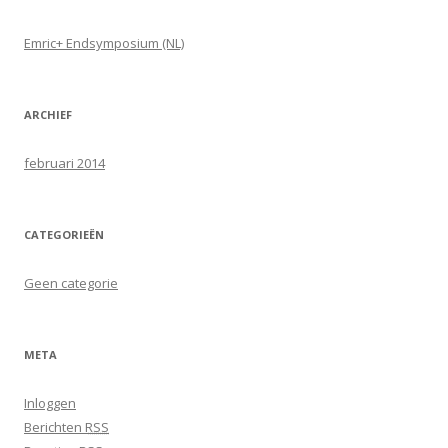
e
n
Emric+ Endsymposium (NL)
n
a
a
ARCHIEF
r
:
februari 2014
CATEGORIEËN
Geen categorie
META
Inloggen
Berichten
RSS