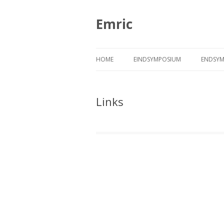
Emric
HOME
EINDSYMPOSIUM
ENDSYM
CARTOONS
CART
Links
FOTOS
FOTO
PRESENTATIES
PRÄSE
PROGRAMMA
PROG
SPREKERS
SPREC
VIDEOS
VIDEO