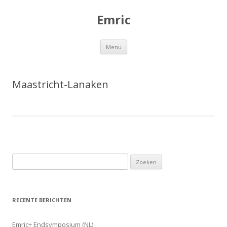
Emric
Spring
Menu
naar
de
inhoud
Maastricht-Lanaken
Z
o
e
k
RECENTE BERICHTEN
e
n
Emric+ Endsymposium (NL)