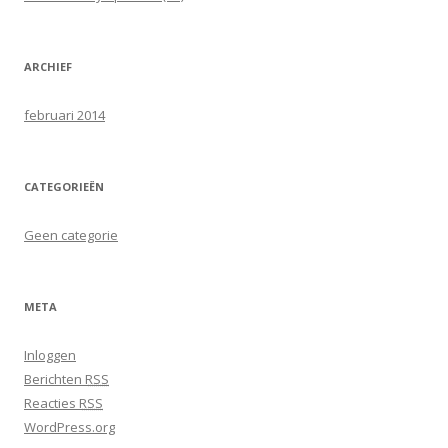
n
a
a
ARCHIEF
r
:
februari 2014
CATEGORIEËN
Geen categorie
META
Inloggen
Berichten
RSS
Reacties
RSS
WordPress.org