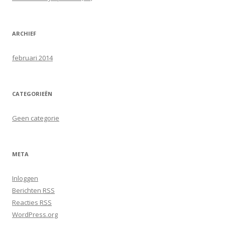
n
a
a
ARCHIEF
r
:
februari 2014
CATEGORIEËN
Geen categorie
META
Inloggen
Berichten
RSS
Reacties
RSS
WordPress.org