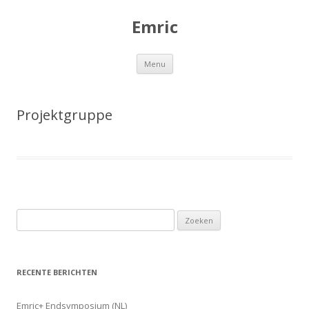
Emric
Spring
Menu
naar
de
inhoud
Projektgruppe
Z
o
e
k
RECENTE BERICHTEN
e
n
Emric+ Endsymposium (NL)