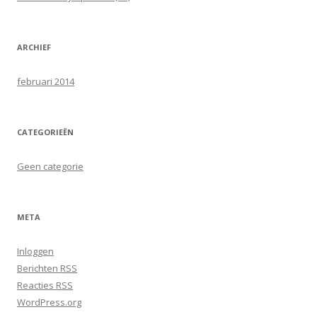
n
a
a
ARCHIEF
r
:
februari 2014
CATEGORIEËN
Geen categorie
META
Inloggen
Berichten
RSS
Reacties
RSS
WordPress.org