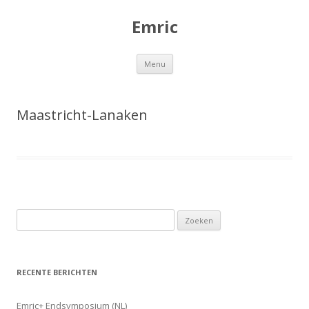
Emric
Spring
Menu
naar
de
inhoud
Maastricht-Lanaken
Z
o
e
k
RECENTE BERICHTEN
e
n
Emric+ Endsymposium (NL)