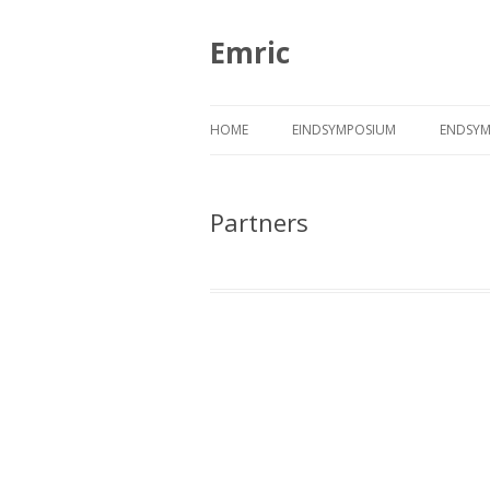
Emric
HOME
EINDSYMPOSIUM
ENDSYM
CARTOONS
CART
Partners
FOTOS
FOTO
PRESENTATIES
PRÄSE
PROGRAMMA
PROG
SPREKERS
SPREC
VIDEOS
VIDEO